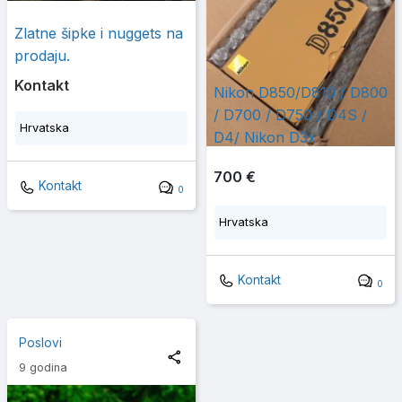
Zlatne šipke i nuggets na
prodaju.
Kontakt
Nikon D850/D810 / D800
/ D700 / D750 / D4S /
Hrvatska
D4/ Nikon D3x
700 €
Kontakt
0
Hrvatska
Kontakt
0
Poslovi
9 godina