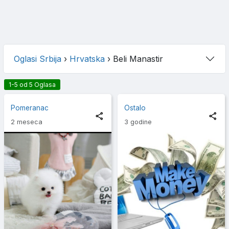
Oglasi Srbija
›
Hrvatska
›
Beli Manastir
1-5 od 5 Oglasa
Pomeranac
Ostalo
2 meseca
3 godine