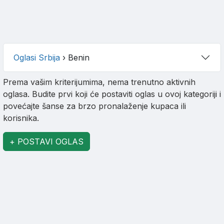
Oglasi Srbija
›
Benin
Prema vašim kriterijumima, nema trenutno aktivnih
oglasa. Budite prvi koji će postaviti oglas u ovoj kategoriji i
povećajte šanse za brzo pronalaženje kupaca ili
korisnika.
+ POSTAVI OGLAS