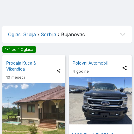
Oglasi Srbija
›
Serbija
›
Bujanovac
1-4 od 4 Oglasa
Prodaja Kuća &
Polovni Automobili
Vikendica
4 godine
10 meseci