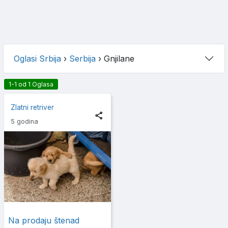
Oglasi Srbija
›
Serbija
›
Gnjilane
1-1 od 1 Oglasa
Zlatni retriver
5 godina
Na prodaju štenad