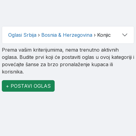
Oglasi Srbija
›
Bosnia & Herzegovina
›
Konjic
Prema vašim kriterijumima, nema trenutno aktivnih
oglasa. Budite prvi koji će postaviti oglas u ovoj kategoriji i
povećajte šanse za brzo pronalaženje kupaca ili
korisnika.
+ POSTAVI OGLAS