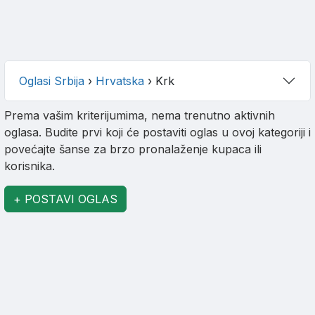
Oglasi Srbija
›
Hrvatska
›
Krk
Prema vašim kriterijumima, nema trenutno aktivnih
oglasa. Budite prvi koji će postaviti oglas u ovoj kategoriji i
povećajte šanse za brzo pronalaženje kupaca ili
korisnika.
+ POSTAVI OGLAS