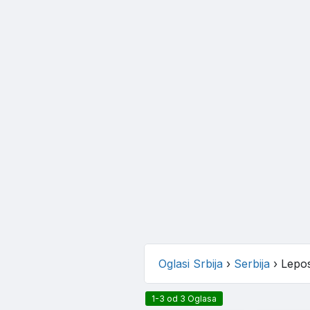
Oglasi Srbija
›
Serbija
›
Lepos
1-3 od 3 Oglasa