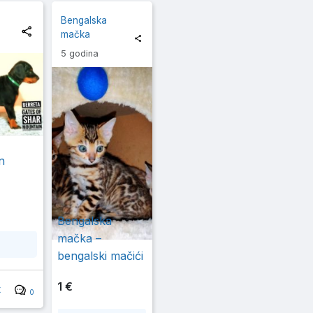
Bengalska
mačka
5 godina
n
Bengalska
mačka –
bengalski mačići
1 €
t
0