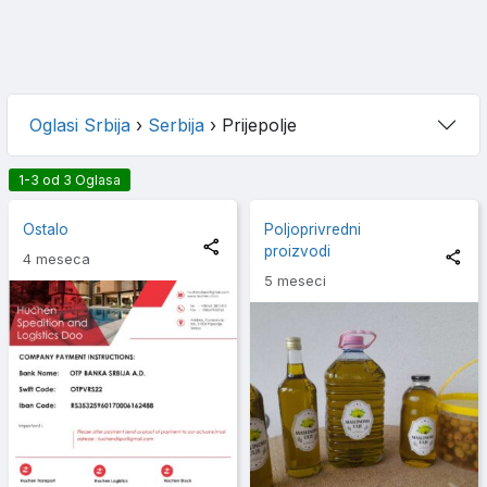
Oglasi Srbija
›
Serbija
›
Prijepolje
1-3 od 3 Oglasa
Ostalo
Poljoprivredni
proizvodi
4 meseca
5 meseci