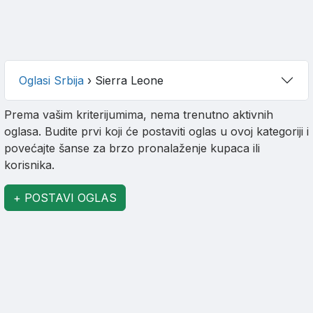
Oglasi Srbija
›
Sierra Leone
Prema vašim kriterijumima, nema trenutno aktivnih
oglasa. Budite prvi koji će postaviti oglas u ovoj kategoriji i
povećajte šanse za brzo pronalaženje kupaca ili
korisnika.
+ POSTAVI OGLAS