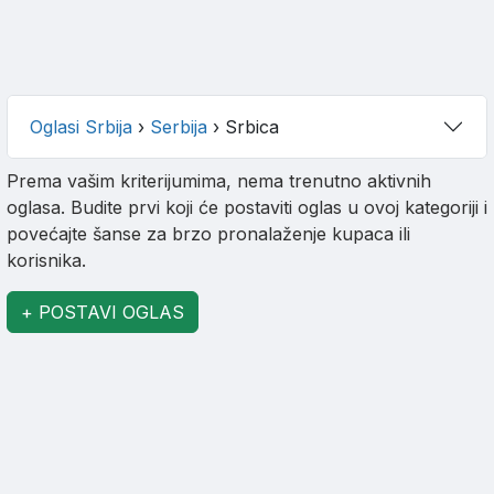
Oglasi Srbija
›
Serbija
›
Srbica
Prema vašim kriterijumima, nema trenutno aktivnih
oglasa. Budite prvi koji će postaviti oglas u ovoj kategoriji i
povećajte šanse za brzo pronalaženje kupaca ili
korisnika.
+ POSTAVI OGLAS