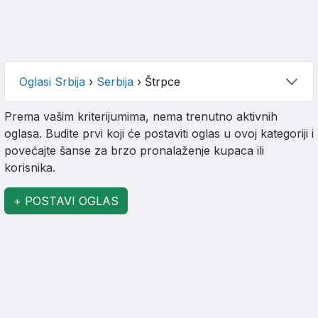
Oglasi Srbija
›
Serbija
›
Štrpce
Prema vašim kriterijumima, nema trenutno aktivnih
oglasa. Budite prvi koji će postaviti oglas u ovoj kategoriji i
povećajte šanse za brzo pronalaženje kupaca ili
korisnika.
+ POSTAVI OGLAS