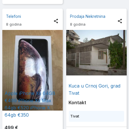
Telefoni
Prodaja Nekretnina
8 godina
8 godina
Kuca u Crnoj Gori, grad
Tivat
Apple iPhone Xs 64GB
€499 iPhone Xs Max
Kontakt
64gb €520 iPhone X
64gb €350
Tivat
499 €