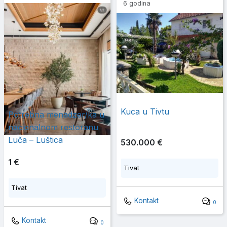
6 godina
Kuca u Tivtu
Potrebna menadzer/ka u
nacionalnom restoranu
Luča – Luštica
530.000 €
1 €
Tivat
Tivat
Kontakt
0
Kontakt
0