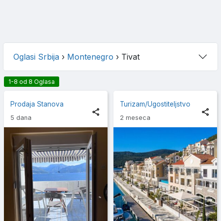
Oglasi Srbija
›
Montenegro
›
Tivat
1-8 od 8 Oglasa
Prodaja Stanova
Turizam/Ugostiteljstvo
5 dana
2 meseca