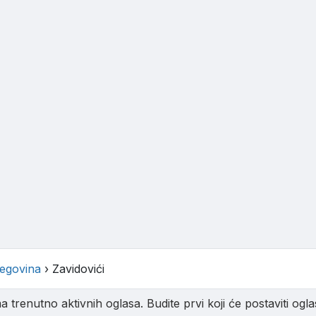
egovina
›
Zavidovići
trenutno aktivnih oglasa. Budite prvi koji će postaviti oglas