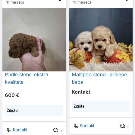
11 meseci
11 meseci
Pudle štenci ekstra
Maltipoo štenci, prelepe
kvaliteta
bebe
Kontakt
600 €
Žitište
Žitište
Kontakt
0
Kontakt
0