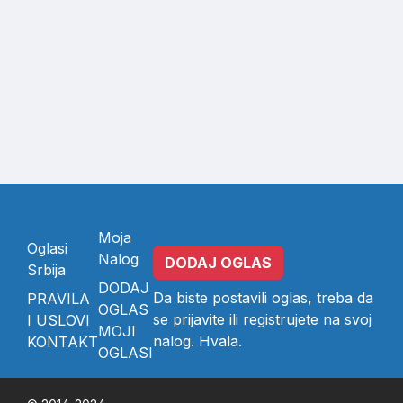
Moja
Oglasi
Nalog
DODAJ OGLAS
Srbija
DODAJ
Da biste postavili oglas, treba da
PRAVILA
OGLAS
se
prijavite
ili
registrujete
na svoj
I USLOVI
MOJI
nalog. Hvala.
KONTAKT
OGLASI