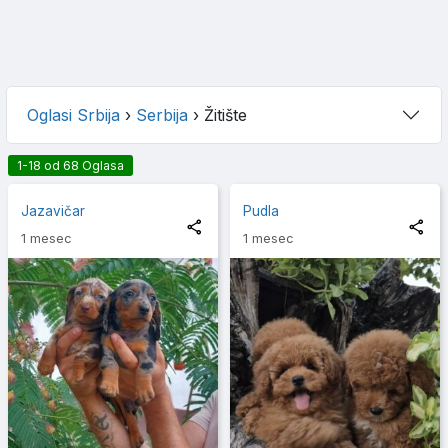
Oglasi Srbija
›
Serbija
›
Žitište
1-18 od 68 Oglasa
Jazavičar
Pudla
1 mesec
1 mesec