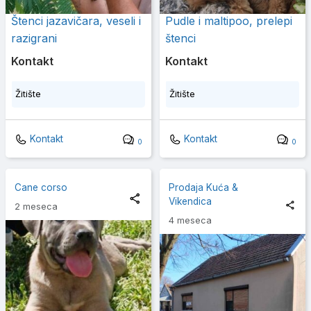
Štenci jazavičara, veseli i
Pudle i maltipoo, prelepi
razigrani
štenci
Kontakt
Kontakt
Žitište
Žitište
Kontakt
Kontakt
0
0
Cane corso
Prodaja Kuća &
Vikendica
2 meseca
4 meseca