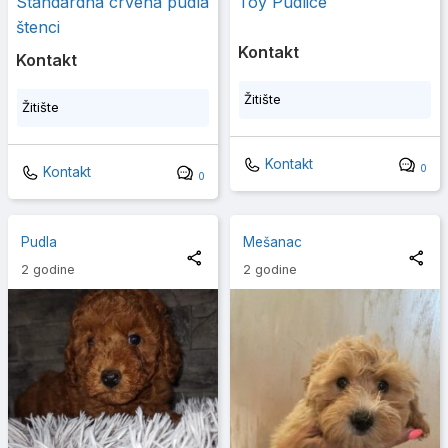
Standardna crvena pudla
Toy Pudlice
štenci
Kontakt
Kontakt
Žitište
Žitište
Kontakt
0
Kontakt
0
Pudla
Mešanac
2 godine
2 godine