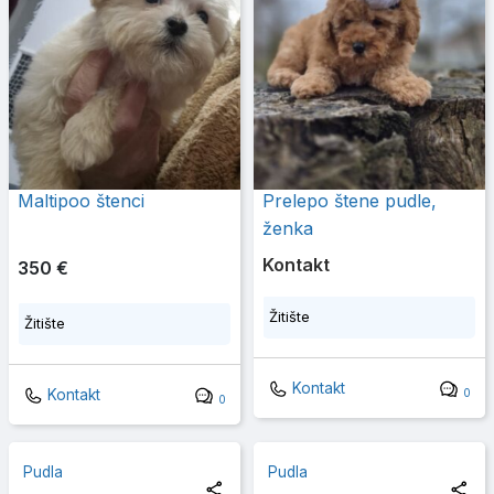
Maltipoo štenci
Prelepo štene pudle,
ženka
Kontakt
350 €
Žitište
Žitište
Kontakt
0
Kontakt
0
Pudla
Pudla