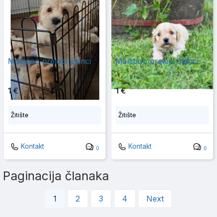
Maltipoo prelepi štenci
Maltipoo prelepi štenci
1 €
1 €
Žitište
Žitište
Kontakt
Kontakt
0
0
Paginacija članaka
1
2
3
4
Next