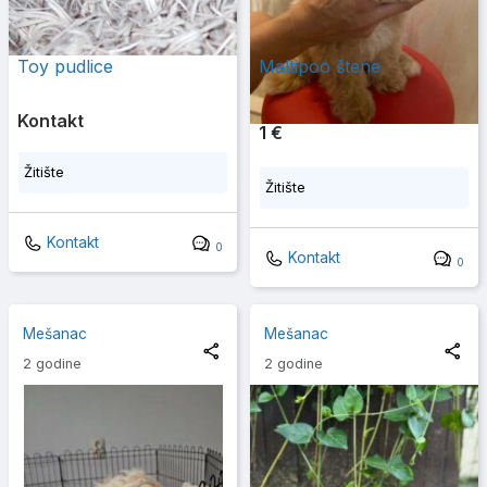
Toy pudlice
Maltipoo štene
Kontakt
1 €
Žitište
Žitište
Kontakt
0
Kontakt
0
Mešanac
Mešanac
2 godine
2 godine