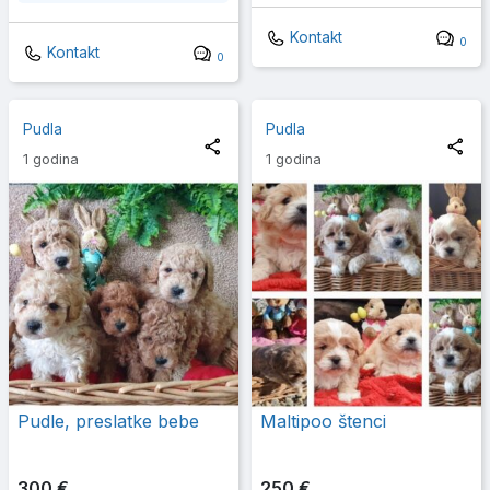
Kontakt
0
Kontakt
0
Pudla
Pudla
1 godina
1 godina
Pudle, preslatke bebe
Maltipoo štenci
300 €
250 €