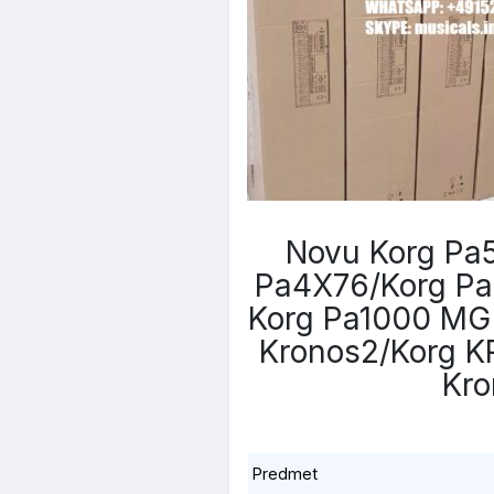
Novu Korg Pa5
Pa4X76/Korg Pa
Korg Pa1000 MG 
Kronos2/Korg K
Kro
Predmet