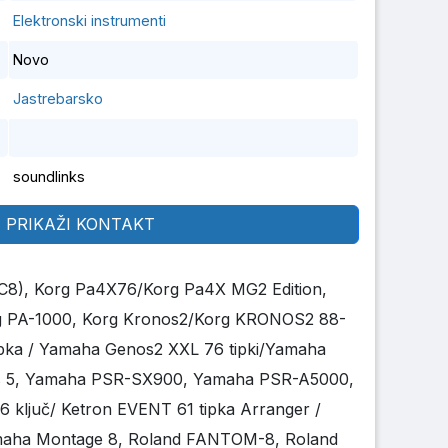
Elektronski instrumenti
Novo
Jastrebarsko
soundlinks
PRIKAŽI KONTAKT
-C8), Korg Pa4X76/Korg Pa4X MG2 Edition,
rg PA-1000, Korg Kronos2/Korg KRONOS2 88-
tipka / Yamaha Genos2 XXL 76 tipki/Yamaha
os 5, Yamaha PSR-SX900, Yamaha PSR-A5000,
6 ključ/ Ketron EVENT 61 tipka Arranger /
Yamaha Montage 8, Roland FANTOM-8, Roland