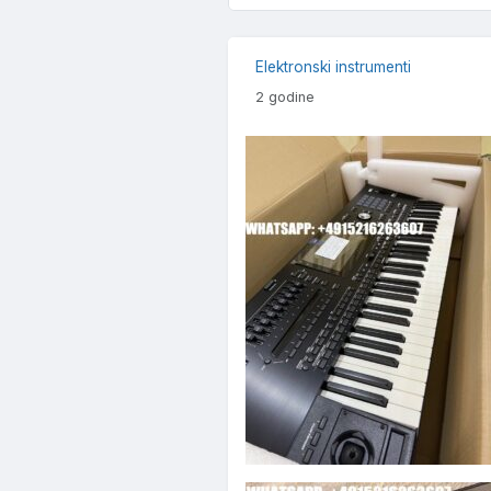
Elektronski instrumenti
2 godine