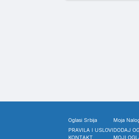
Oglasi Srbija
Moja Nalo
PRAVILA I USLOVI
DODAJ O
KONTAKT
MOJI OGL