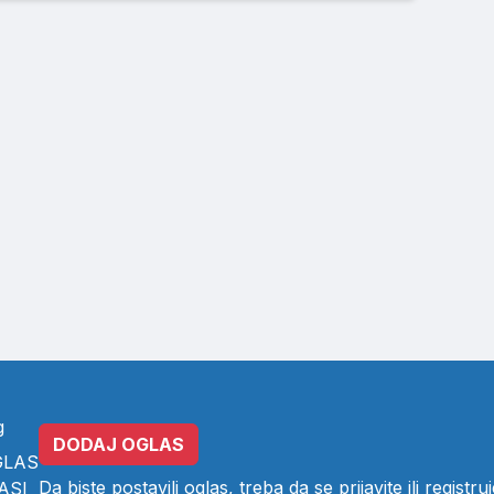
g
DODAJ OGLAS
GLAS
Da biste postavili oglas, treba da se
prijavite
ili
registruj
ASI