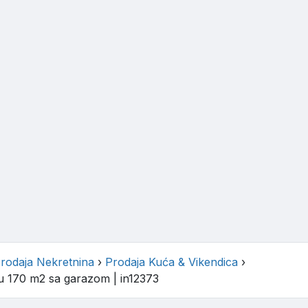
rodaja Nekretnina
›
Prodaja Kuća & Vikendica
›
u 170 m2 sa garazom
| in12373