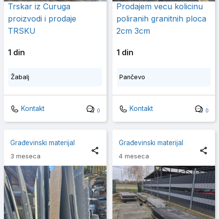
Trskar iz Curuga
Prodajem vecu kolicinu
proizvodi i prodaje
poliranih granitnih ploca
TRSKU
2cm 3cm
1 din
1 din
Žabalj
Pančevo
Kontakt
Kontakt
0
0
Građevinski materijal
Građevinski materijal
3 meseca
4 meseca