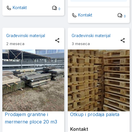
Kontakt
0
Kontakt
0
Građevinski materijal
Građevinski materijal
2 meseca
3 meseca
Prodajem granitne i
Otkup i prodaja paleta
mermerne ploce 20 m3
Kontakt