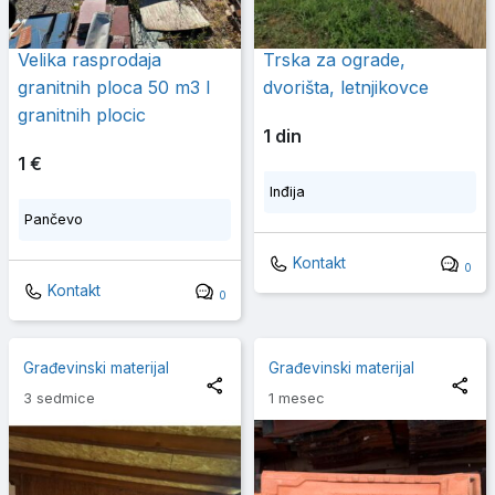
Velika rasprodaja
Trska za ograde,
granitnih ploca 50 m3 I
dvorišta, letnjikovce
granitnih plocic
1 din
1 €
Inđija
Pančevo
Kontakt
0
Kontakt
0
Građevinski materijal
Građevinski materijal
3 sedmice
1 mesec