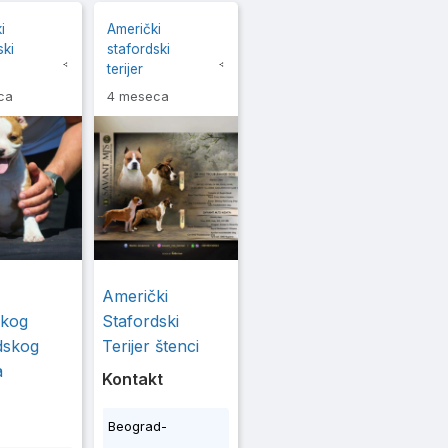
i
Američki
ski
stafordski
terijer
ca
4 meseca
Američki
ckog
Stafordski
dskog
Terijer štenci
a
Kontakt
Beograd-