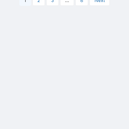
1
2
3
…
8
Next