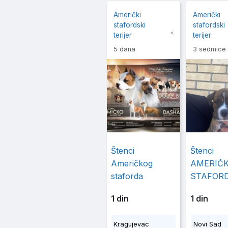
Američki
Američki
stafordski
stafordski
terijer
terijer
5 dana
3 sedmice
Štenci
Štenci
Američkog
AMERIČ
staforda
STAFOR
1 din
1 din
Kragujevac
Novi Sad