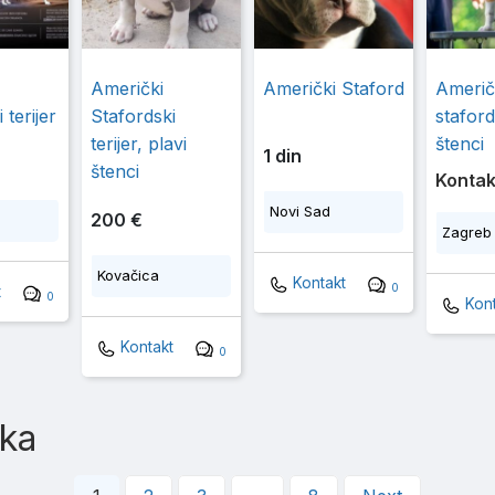
Američki
Američki Staford
Američ
 terijer
Stafordski
staford
terijer, plavi
štenci
1 din
štenci
Kontak
Novi Sad
200 €
Zagreb
Kovačica
Kontakt
0
t
0
Kont
Kontakt
0
aka