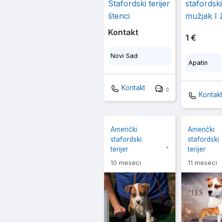
Stafordski terijer
stafordski
štenci
mužjak I 
Kontakt
1 €
Novi Sad
Apatin
Kontakt
0
Kontak
Američki
Američki
stafordski
stafordski
terijer
terijer
10 meseci
11 meseci