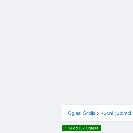
Oglasi Srbija
›
Kućni ljubimci
1-18 od 137 Oglasa