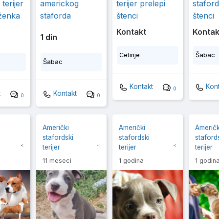
 terijer
americkog
terijer prelepi
staford
ženka
staforda
štenci
štenci
Kontakt
Kontak
1 din
Cetinje
Šabac
Šabac
Kontakt
Kont
0
t
Kontakt
0
0
Američki
Američki
Američk
stafordski
stafordski
staford
terijer
terijer
terijer
11 meseci
1 godina
1 godin