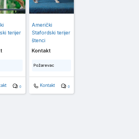
ki
Američki
ski terijer
Stafordski terijer
štenci
t
Kontakt
Požarevac
akt
Kontakt
0
0