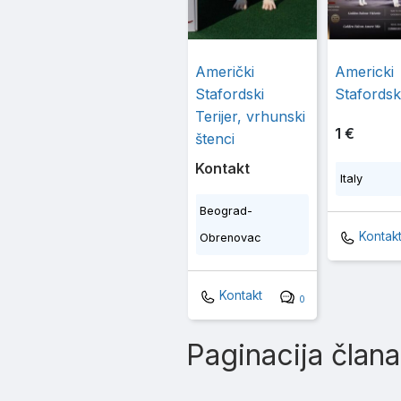
Američki
Americki
Stafordski
Stafordski
Terijer, vrhunski
1 €
štenci
Kontakt
Italy
Beograd-
Kontak
Obrenovac
Kontakt
0
Paginacija član