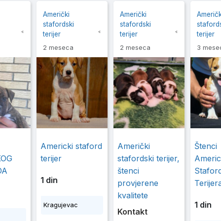
Američki
Američki
Američk
stafordski
stafordski
staford
terijer
terijer
terijer
2 meseca
2 meseca
3 mese
Americki staford
Američki
Štenci
KOG
terijer
stafordski terijer,
Ameri
DA
štenci
Stafor
1 din
provjerene
Terijer
kvalitete
1 din
Kragujevac
Kontakt