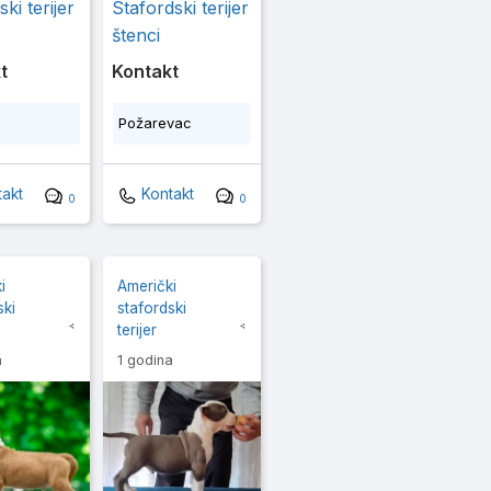
ski terijer
Stafordski terijer
štenci
t
Kontakt
Požarevac
akt
Kontakt
0
0
i
Američki
ski
stafordski
terijer
a
1 godina