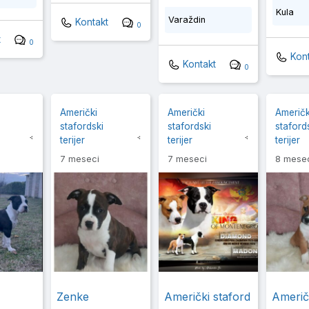
Kula
Varaždin
Kontakt
0
t
0
Kont
Kontakt
0
Američki
Američki
Američk
stafordski
stafordski
staford
terijer
terijer
terijer
7 meseci
7 meseci
8 mese
Zenke
Američki staford
Američ