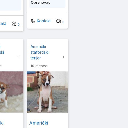
Obrenovac
Kontakt
0
akt
0
i
Američki
ski
stafordski
terijer
ci
10 meseci
ki
Američki