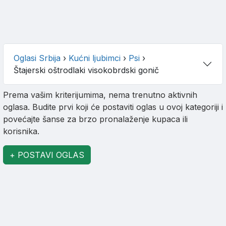
Oglasi Srbija
›
Kućni ljubimci
›
Psi
›
Štajerski oštrodlaki visokobrdski gonič
Prema vašim kriterijumima, nema trenutno aktivnih
oglasa. Budite prvi koji će postaviti oglas u ovoj kategoriji i
povećajte šanse za brzo pronalaženje kupaca ili
korisnika.
+ POSTAVI OGLAS