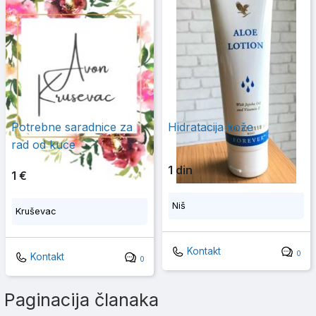
Potrebne saradnice za
Hidratacija kože
rad od kuce
1 din
1 €
Niš
Kruševac
Kontakt
0
Kontakt
0
Paginacija članaka