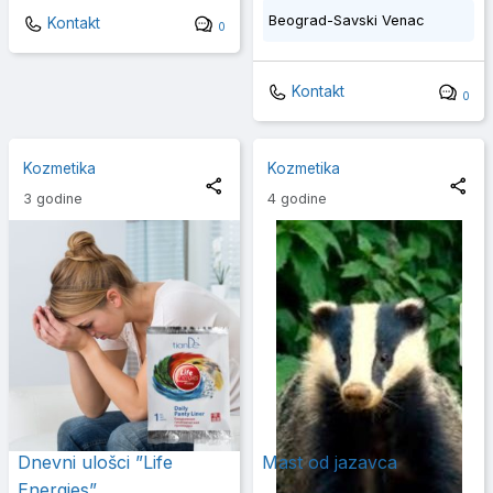
Beograd-Savski Venac
Kontakt
0
Kontakt
0
Kozmetika
Kozmetika
3 godine
4 godine
Dnevni ulošci ”Life
Mast od jazavca
Energies”