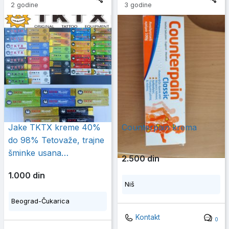
2 godine
3 godine
Jake TKTX kreme 40%
Counterpain krema
do 98% Tetovaže, trajne
šminke usana…
2.500 din
1.000 din
Niš
Beograd-Čukarica
Kontakt
0