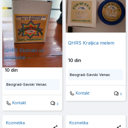
QHRS Kraljica melem
QHRS Ekstrakt od
kombuhe
10 din
10 din
Beograd-Savski Venac
Beograd-Savski Venac
Kontakt
0
Kontakt
0
Kozmetika
Kozmetika