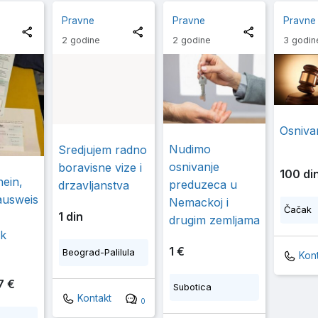
Pravne
Pravne
Pravne
2 godine
2 godine
3 godin
Osniva
Nudimo
Sredjujem radno
osnivanje
boravisne vize i
100 di
ein,
preduzeca u
drzavljanstva
ausweis
Nemackoj i
Čačak
1 din
drugim zemljama
k
1 €
Beograd-Palilula
Kont
7 €
Subotica
Kontakt
0