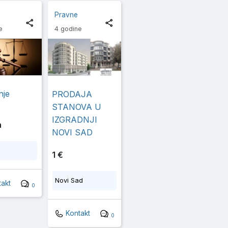
Pravne
e
4 godine
nje
PRODAJA
STANOVA U
IZGRADNJI
n
NOVI SAD
1 €
Novi Sad
akt
0
Kontakt
0