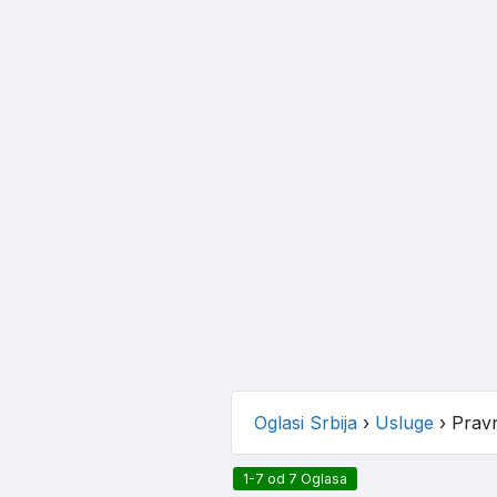
Oglasi Srbija
›
Usluge
›
Prav
1-7 od 7 Oglasa