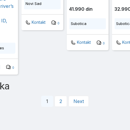
Novi Sad
iver’s
41.990 din
32.990
 ID,
Kontakt
Subotica
Subotic
0
Kontakt
Kont
0
tes
t
0
aka
1
2
Next