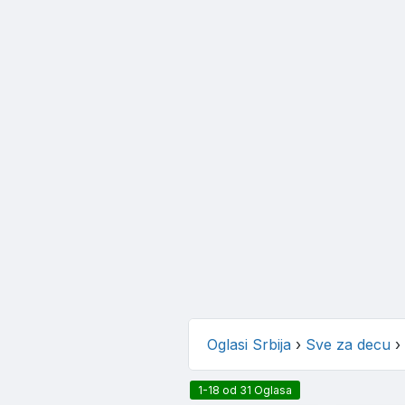
Oglasi Srbija
›
Sve za decu
›
1-18 od 31 Oglasa