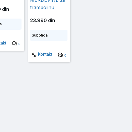
MERDEVINE za
trambolinu
 din
23.990 din
a
Subotica
akt
0
Kontakt
0