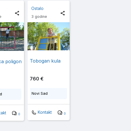
Ostalo
e
3 godine
Tobogan kula
ca poligon
760 €
Novi Sad
ad
Kontakt
akt
0
0