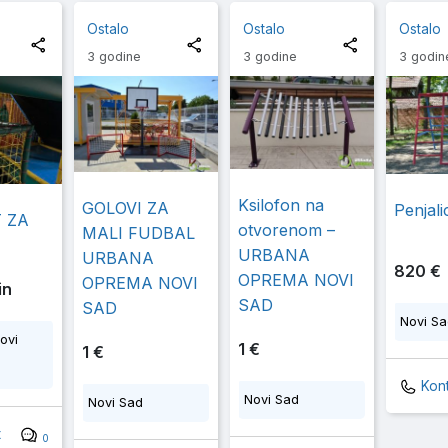
Ostalo
Ostalo
Ostalo
3 godine
3 godine
3 godin
Ksilofon na
GOLOVI ZA
Penjali
T ZA
otvorenom –
MALI FUDBAL
URBANA
URBANA
820 €
OPREMA NOVI
OPREMA NOVI
in
SAD
SAD
Novi S
ovi
1 €
1 €
Kont
Novi Sad
Novi Sad
t
0