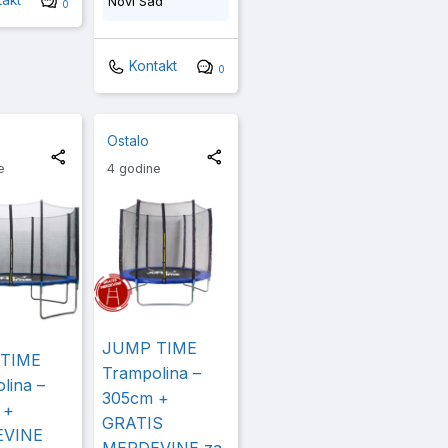
akt
Novi Sad
0
Kontakt
0
Ostalo
e
4 godine
JUMP TIME
TIME
Trampolina –
lina –
305cm +
 +
GRATIS
VINE