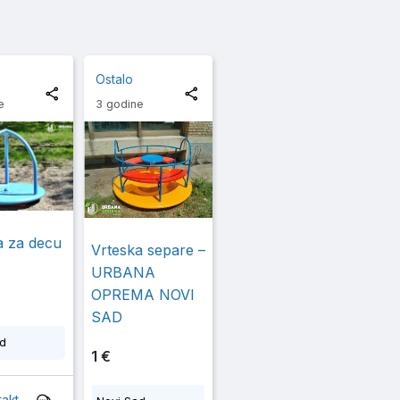
Ostalo
e
3 godine
a za decu
Vrteska separe –
URBANA
OPREMA NOVI
SAD
ad
1 €