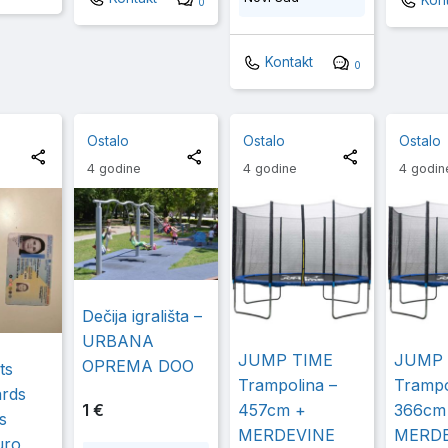
Kont
0
Kontakt
0
Ostalo
Ostalo
Ostalo
4 godine
4 godine
4 godin
Dečija igrališta –
URBANA
JUMP TIME
JUMP 
OPREMA DOO
ts
Trampolina –
Trampo
ards
1 €
457cm +
366cm
s
MERDEVINE
MERDE
uro