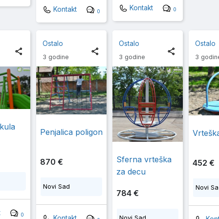
Kontakt
Kontakt
0
0
Ostalo
Ostalo
Ostalo
3 godine
3 godine
3 godin
kula
Penjalica poligon
Vrtešk
Sferna vrteška
870 €
452 €
za decu
Novi Sad
Novi S
784 €
t
0
Novi Sad
Kontakt