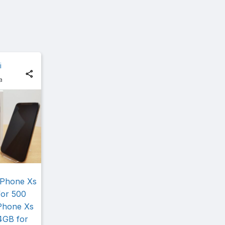
i
a
iPhone Xs
or 500
Phone Xs
4GB for