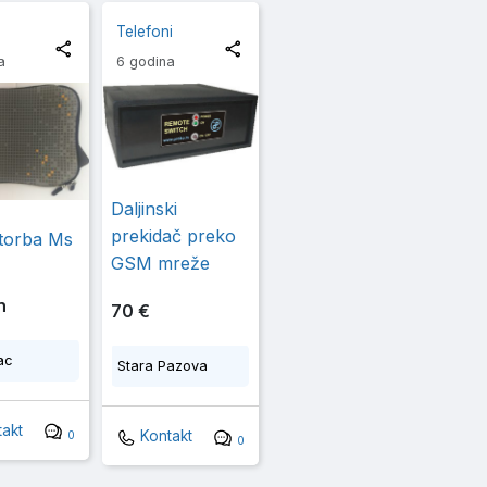
Telefoni
a
6 godina
Daljinski
prekidač preko
 torba Ms
GSM mreže
n
70 €
ac
Stara Pazova
akt
Kontakt
0
0