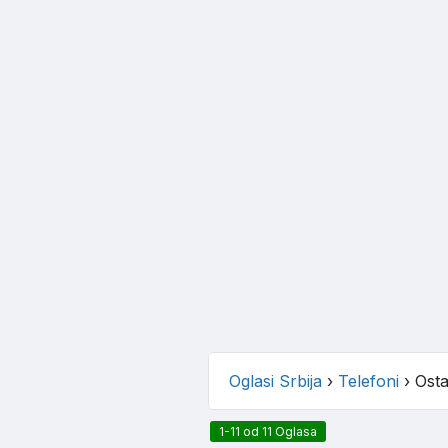
Oglasi Srbija
›
Telefoni
›
Osta
1-11 od 11 Oglasa