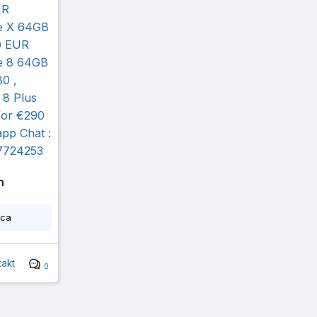
UR
e X 64GB
0 EUR
e 8 64GB
80 ,
 8 Plus
for €290
pp Chat :
7724253
n
ica
akt
0