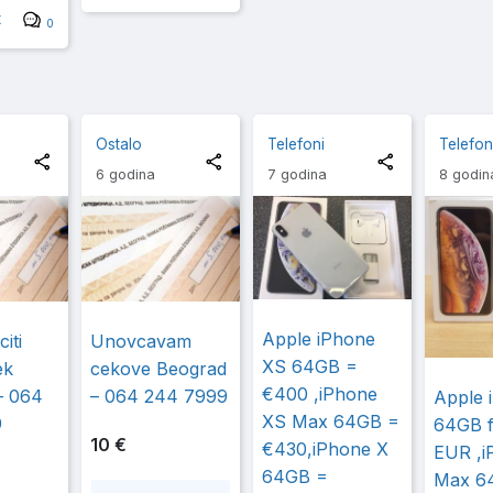
t
0
Ostalo
Telefoni
Telefon
6 godina
7 godina
8 godin
Apple iPhone
iti
Unovcavam
XS 64GB =
ek
cekove Beograd
€400 ,iPhone
– 064
– 064 244 7999
Apple 
XS Max 64GB =
9
64GB f
10 €
€430,iPhone X
EUR ,i
64GB =
Max 6