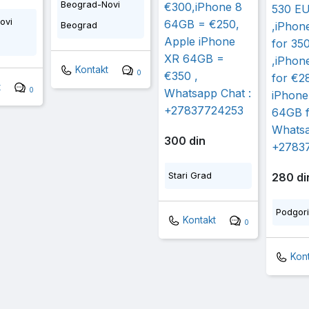
Beograd-Novi
€300,iPhone 8
530 E
ovi
64GB = €250,
,iPhon
Beograd
Apple iPhone
for 35
XR 64GB =
,iPhon
Kontakt
0
€350 ,
for €2
t
0
Whatsapp Chat :
iPhone
+27837724253
64GB 
Whatsa
300 din
+2783
Stari Grad
280 di
Podgor
Kontakt
0
Kont