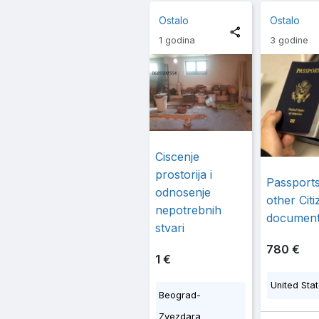
Ostalo
Ostalo
1 godina
3 godine
Ciscenje
prostorija i
Passport
odnosenje
other Cit
nepotrebnih
documen
stvari
780 €
1 €
United Sta
Beograd-
Zvezdara