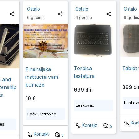
Ostalo
Ostalo
Ostalo
6 godina
6 godina
6 godin
Torbica
Tablet
Finansijska
tastatura
institucija vam
s and
pomaže
399 di
izenship
699 din
ts
10 €
Leskov
Leskovac
Bački Petrovac
Kont
tes
Kontakt
0
Kontakt
0