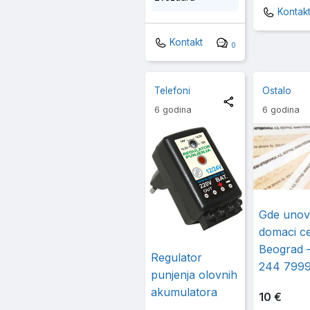
Kontak
Kontakt
0
Telefoni
Ostalo
6 godina
6 godina
Gde unovc
domaci c
Beograd 
Regulator
244 799
punjenja olovnih
akumulatora
10 €