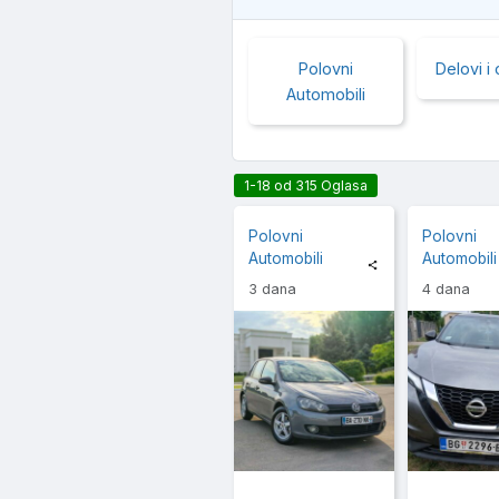
Polovni
Delovi i
Automobili
1-18 od 315 Oglasa
Polovni
Polovni
Automobili
Automobili
3 dana
4 dana