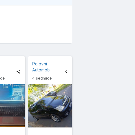
Polovni
a
Automobili
ice
4 sedmice