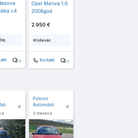
desova
Opel Meriva 1.6
stika c4
2008god
2.950 €
čej
Kruševac
akt
Kontakt
0
0
i
Polovni
ili
Automobili
ca
2 meseca