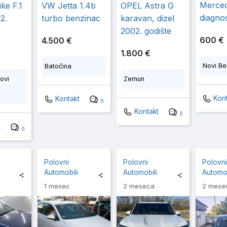
Merce
ke F.1
VW Jetta 1.4b
OPEL Astra G
diagno
2.
turbo benzinac
karavan, dizel
2002. godište
600 €
4.500 €
1.800 €
Novi Be
Batočina
ovi
Zemun
Kont
Kontakt
0
Kontakt
0
t
0
Polovni
Polovni
Polovn
Automobili
Automobili
Automob
1 mesec
2 meseca
2 mese