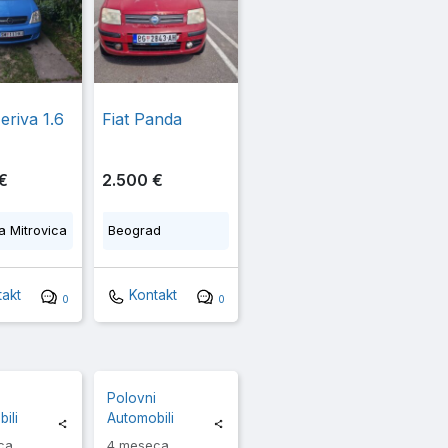
eriva 1.6
Fiat Panda
€
2.500 €
 Mitrovica
Beograd
akt
Kontakt
0
0
i
Polovni
ili
Automobili
ca
4 meseca