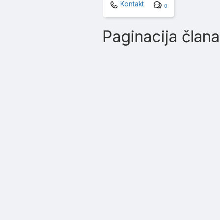
Kontakt
0
Paginacija član