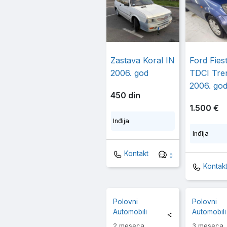
Zastava Koral IN
Ford Fiest
2006. god
TDCI Tre
2006. god
450 din
1.500 €
Inđija
Inđija
Kontakt
0
Kontak
Polovni
Polovni
Automobili
Automobili
2 meseca
3 meseca