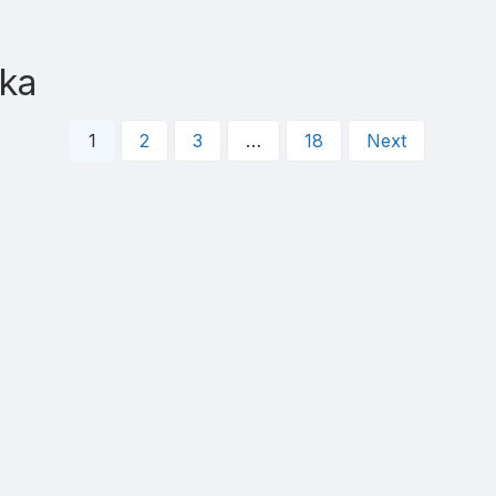
aka
1
2
3
…
18
Next