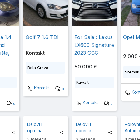
a 1.4
Golf 7 1.6 TDI
For Sale : Lexus
Opel M
nd
LX600 Signature
ište,
Kontakt
2023 GCC
2.000 
50.000 €
Bela Crkva
Sremska
Kuwait
Kontakt
0
Kont
t
Kontakt
0
0
Delovi i
Delovi i
Polovn
oprema
oprema
Automob
3 meseca
3 meseca
4 mese