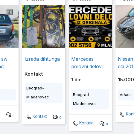
 sw
Izrada dihtunga
Mercedes
Nissan
di
polovni delovi
dci 201
Kontakt
1 din
15.000
Beograd-
Beograd-
Vršac
Mladenovac
Mladenovac
t
Kont
0
Kontakt
0
Kontakt
0