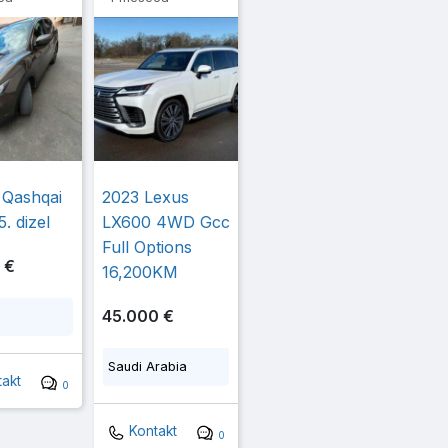
 Qashqai
2023 Lexus
5. dizel
LX600 4WD Gcc
Full Options
 €
16,200KM
45.000 €
Saudi Arabia
akt
0
Kontakt
0