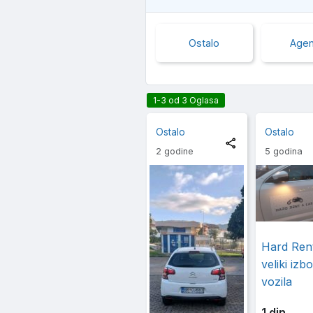
Ostalo
Agen
1-3 od 3 Oglasa
Ostalo
Ostalo
2 godine
5 godina
Hard Rent
veliki izbo
vozila
1 din