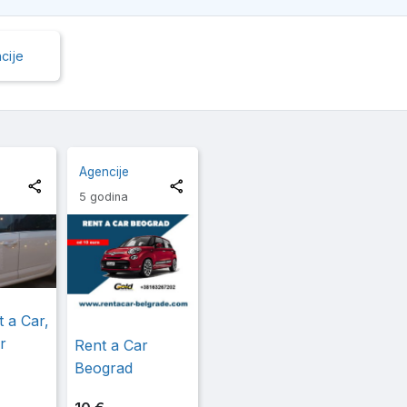
cije
Agencije
5 godina
 a Car,
r
Rent a Car
Beograd