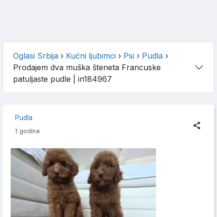
Oglasi Srbija
›
Kućni ljubimci
›
Psi
›
Pudla
›
Prodajem dva muška šteneta Francuske
patuljaste pudle
| in184967
Pudla
1 godina