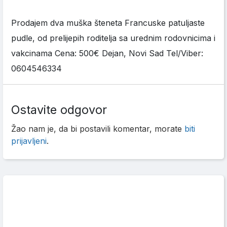
Prodajem dva muška šteneta Francuske patuljaste
pudle, od prelijepih roditelja sa urednim rodovnicima i
vakcinama Cena: 500€ Dejan, Novi Sad Tel/Viber:
0604546334
Ostavite odgovor
Žao nam je, da bi postavili komentar, morate
biti
prijavljeni
.