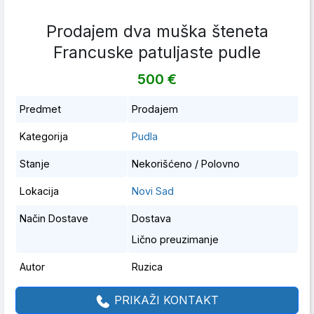
Prodajem dva muška šteneta
Francuske patuljaste pudle
500 €
Predmet
Prodajem
Kategorija
Pudla
Stanje
Nekorišćeno / Polovno
Lokacija
Novi Sad
Način Dostave
Dostava
Lično preuzimanje
Autor
Ruzica
PRIKAŽI KONTAKT