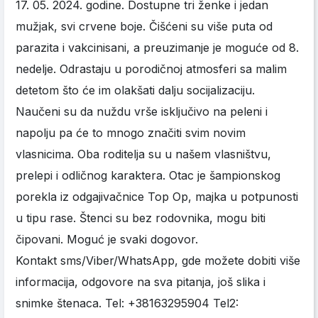
17. 05. 2024. godine. Dostupne tri ženke i jedan
mužjak, svi crvene boje. Čišćeni su više puta od
parazita i vakcinisani, a preuzimanje je moguće od 8.
nedelje. Odrastaju u porodičnoj atmosferi sa malim
detetom što će im olakšati dalju socijalizaciju.
Naučeni su da nuždu vrše isključivo na peleni i
napolju pa će to mnogo značiti svim novim
vlasnicima. Oba roditelja su u našem vlasništvu,
prelepi i odličnog karaktera. Otac je šampionskog
porekla iz odgajivačnice Top Op, majka u potpunosti
u tipu rase. Štenci su bez rodovnika, mogu biti
čipovani. Moguć je svaki dogovor.
Kontakt sms/Viber/WhatsApp, gde možete dobiti više
informacija, odgovore na sva pitanja, još slika i
snimke štenaca. Tel: +38163295904 Tel2: