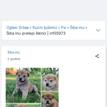
Oglasi Srbija
›
Kućni ljubimci
›
Psi
›
Šiba inu
›
Šiba inu prelepi štenci
| in155973
Šiba inu
2 godine