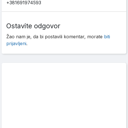
+381691974593
Ostavite odgovor
Žao nam je, da bi postavili komentar, morate
biti
prijavljeni
.