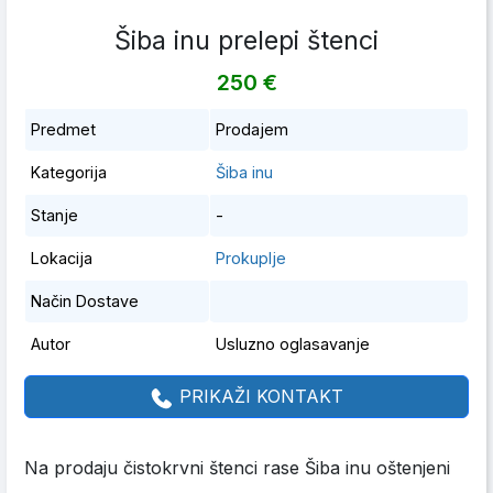
Šiba inu prelepi štenci
250 €
Predmet
Prodajem
Kategorija
Šiba inu
Stanje
-
Lokacija
Prokuplje
Način Dostave
Autor
Usluzno oglasavanje
PRIKAŽI KONTAKT
Na prodaju čistokrvni štenci rase Šiba inu oštenjeni