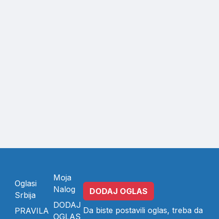
Moja
Oglasi
Nalog
DODAJ OGLAS
Srbija
DODAJ
Da biste postavili oglas, treba da
PRAVILA
OGLAS