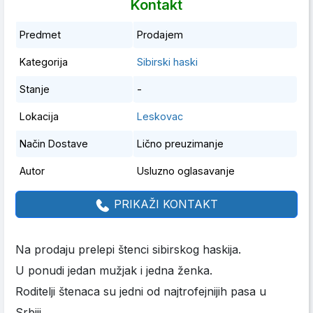
Kontakt
Predmet
Prodajem
Kategorija
Sibirski haski
Stanje
-
Lokacija
Leskovac
Način Dostave
Lično preuzimanje
Autor
Usluzno oglasavanje
PRIKAŽI KONTAKT
Na prodaju prelepi štenci sibirskog haskija.
U ponudi jedan mužjak i jedna ženka.
Roditelji štenaca su jedni od najtrofejnijih pasa u
Srbiji.