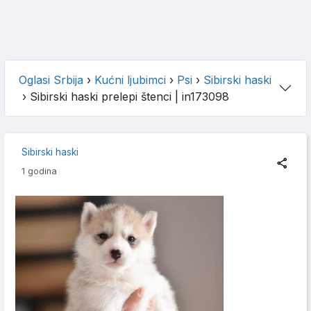
Oglasi Srbija
›
Kućni ljubimci
›
Psi
›
Sibirski haski
›
Sibirski haski prelepi štenci
| in173098
Sibirski haski
1 godina