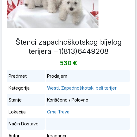
Štenci zapadnoškotskog bijelog
terijera +1(813)6449208
530 €
Predmet
Prodajem
Kategorija
Westi, Zapadnoškotski beli terijer
Stanje
Korišćeno / Polovno
Lokacija
Crna Trava
Način Dostave
Autor
lerapapci