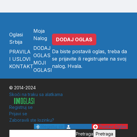
Moja
Oglasi
Nalog
DODAJ OGLAS
Srbija
DODAJ
Da biste postavili oglas, treba da
PRAVILA
OGLAS
se
prijavite
ili
registrujete
na svoj
I USLOVI
MOJI
nalog. Hvala.
KONTAKT
OGLASI
© 2014-2024
Skoči na traku sa alatkama
Registruj se
Prijavi se
Zaboravili ste lozinku?
Registuj se
Prijavi se
Postavi Oglas
Pretraga