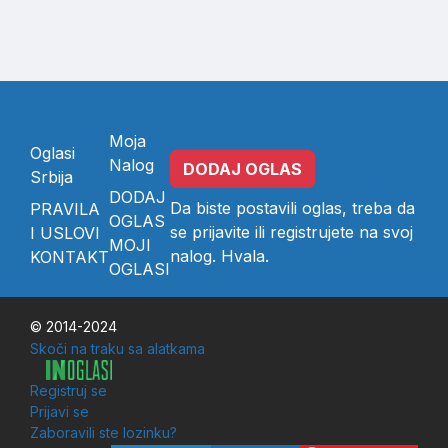
Moja
Oglasi
Nalog
DODAJ OGLAS
Srbija
DODAJ
Da biste postavili oglas, treba da
PRAVILA
OGLAS
se
prijavite
ili
registrujete
na svoj
I USLOVI
MOJI
nalog. Hvala.
KONTAKT
OGLASI
© 2014-2024
Skoči na traku sa alatkama
Registruj se
Prijavi se
Zaboravili ste lozinku?