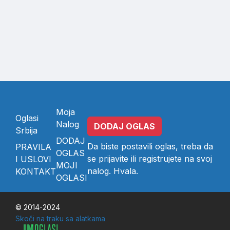
Moja
Oglasi
Nalog
DODAJ OGLAS
Srbija
DODAJ
Da biste postavili oglas, treba da
PRAVILA
OGLAS
se
prijavite
ili
registrujete
na svoj
I USLOVI
MOJI
nalog. Hvala.
KONTAKT
OGLASI
© 2014-2024
Skoči na traku sa alatkama