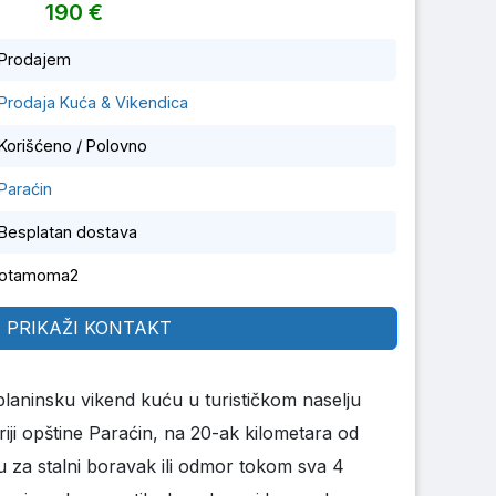
190 €
Prodajem
Prodaja Kuća & Vikendica
Korišćeno / Polovno
Paraćin
Besplatan dostava
otamoma2
PRIKAŽI KONTAKT
laninsku vikend kuću u turističkom naselju
riji opštine Paraćin, na 20-ak kilometara od
u za stalni boravak ili odmor tokom sva 4