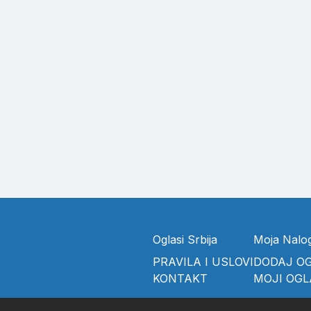
Oglasi Srbija
Moja Nalo
PRAVILA I USLOVI
DODAJ O
KONTAKT
MOJI OGL