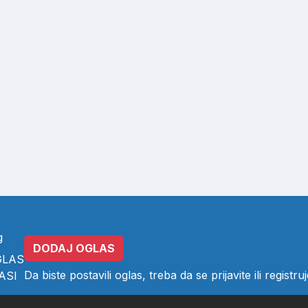
g
DODAJ OGLAS
GLAS
Da biste postavili oglas, treba da se
prijavite
ili
registruj
ASI