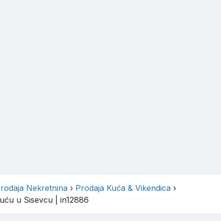
rodaja Nekretnina
›
Prodaja Kuća & Vikendica
›
kuću u Sisevcu
| in12886