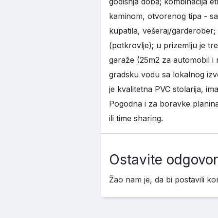
godišnja doba; kombinacija et
kaminom, otvorenog tipa - sa
kupatila, vešeraj/garderober;
(potkrovlje); u prizemlju je 
garaže (25m2 za automobil i m
gradsku vodu sa lokalnog izvo
je kvalitetna PVC stolarija, im
Pogodna i za boravke planinars
ili time sharing.
Ostavite odgovor
Žao nam je, da bi postavili 