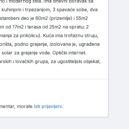
no i modernog stila. Ima dnevni boravak sa
 kuhinjom i trpezarijom, 3 spavaće sobe, dva
 stambeni deo je 60m2 (prizemlje) i 55m2
trem od 17m2 i terasa od 25m2 na spratu; 2
anja za prikolicu). Kuća ima trofaznu struju,
rišta, podno grejanje, izolovana je, ugrađena
a solar za grejanje vode. Optički internet.
kih i lovačkih grupa, za ugostiteljski objekat,
komentar, morate
biti prijavljeni
.