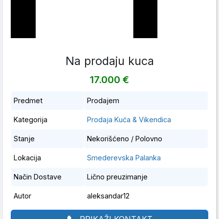
Na prodaju kuca
17.000 €
Predmet
Prodajem
Kategorija
Prodaja Kuća & Vikendica
Stanje
Nekorišćeno / Polovno
Lokacija
Smederevska Palanka
Način Dostave
Lično preuzimanje
Autor
aleksandar12