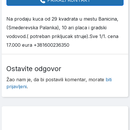
PRIKAŽI KONTAKT
Na prodaju kuca od 29 kvadrata u mestu Banicina,
(Smederevska Palanka), 10 ari placa i gradski
vodovod.( potreban prikljucak struje).Sve 1/1. cena
17.000 eura +381600236350
Ostavite odgovor
Žao nam je, da bi postavili komentar, morate
biti
prijavljeni
.