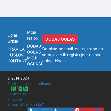
Moja
Oglasi
Nalog
DODAJ OGLAS
Srbija
DODAJ
Da biste postavili oglas, treba da
PRAVILA
OGLAS
se
prijavite
ili
registrujete
na svoj
I USLOVI
MOJI
nalog. Hvala.
KONTAKT
OGLASI
© 2014-2024
Skoči na traku sa alatkama
Registruj se
Prijavi se
Zaboravili ste lozinku?
Registuj se
Prijavi se
Postavi Oglas