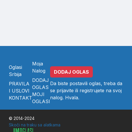
Moja
Oglasi
Nalog
DODAJ OGLAS
Srbija
DODAJ
Da biste postavili oglas, treba da
PRAVILA
OGLAS
se
prijavite
ili
registrujete
na svoj
I USLOVI
MOJI
nalog. Hvala.
KONTAKT
OGLASI
© 2014-2024
Skoči na traku sa alatkama