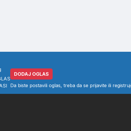
g
DODAJ OGLAS
GLAS
Da biste postavili oglas, treba da se
prijavite
ili
registruj
ASI