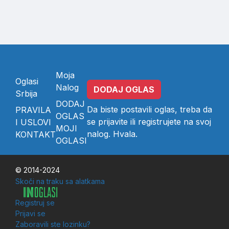
Moja
Oglasi
Nalog
DODAJ OGLAS
Srbija
DODAJ
Da biste postavili oglas, treba da
PRAVILA
OGLAS
se
prijavite
ili
registrujete
na svoj
I USLOVI
MOJI
nalog. Hvala.
KONTAKT
OGLASI
© 2014-2024
Skoči na traku sa alatkama
Registruj se
Prijavi se
Zaboravili ste lozinku?