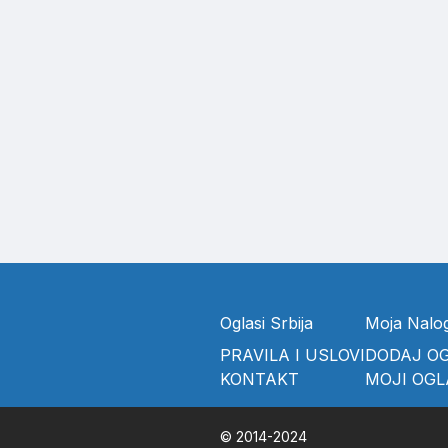
Oglasi Srbija
Moja Nalo
PRAVILA I USLOVI
DODAJ O
KONTAKT
MOJI OGL
© 2014-2024