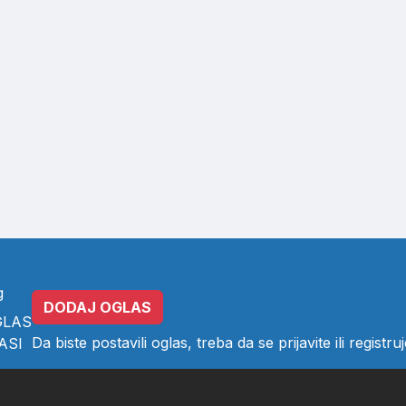
g
DODAJ OGLAS
GLAS
Da biste postavili oglas, treba da se
prijavite
ili
registruj
ASI