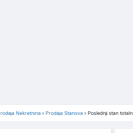
rodaja Nekretnina
›
Prodaja Stanova
›
Poslednji stan total