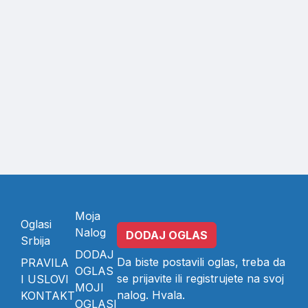
Moja
Oglasi
Nalog
DODAJ OGLAS
Srbija
DODAJ
Da biste postavili oglas, treba da
PRAVILA
OGLAS
se
prijavite
ili
registrujete
na svoj
I USLOVI
MOJI
nalog. Hvala.
KONTAKT
OGLASI