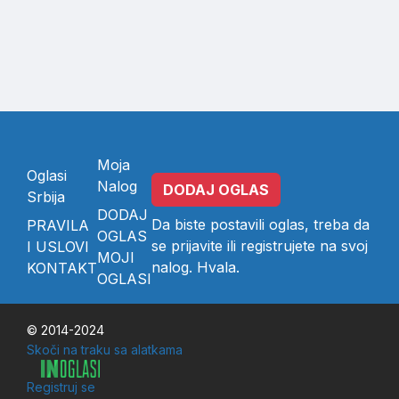
Moja
Oglasi
Nalog
DODAJ OGLAS
Srbija
DODAJ
Da biste postavili oglas, treba da
PRAVILA
OGLAS
se
prijavite
ili
registrujete
na svoj
I USLOVI
MOJI
nalog. Hvala.
KONTAKT
OGLASI
© 2014-2024
Skoči na traku sa alatkama
Registruj se