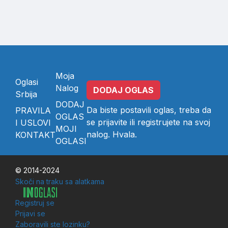
Moja
Oglasi
Nalog
DODAJ OGLAS
Srbija
DODAJ
Da biste postavili oglas, treba da
PRAVILA
OGLAS
se
prijavite
ili
registrujete
na svoj
I USLOVI
MOJI
nalog. Hvala.
KONTAKT
OGLASI
© 2014-2024
Skoči na traku sa alatkama
Registruj se
Prijavi se
Zaboravili ste lozinku?