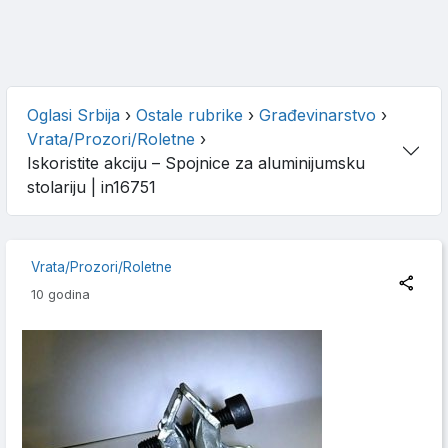
Oglasi Srbija
›
Ostale rubrike
›
Građevinarstvo
›
Vrata/Prozori/Roletne
›
Iskoristite akciju – Spojnice za aluminijumsku
stolariju
| in16751
Vrata/Prozori/Roletne
10 godina