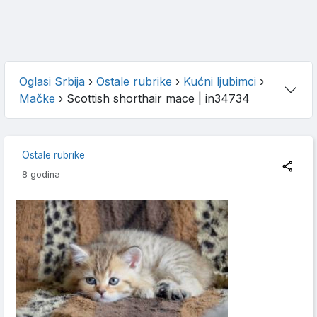
Oglasi Srbija
›
Ostale rubrike
›
Kućni ljubimci
›
Mačke
›
Scottish shorthair mace
| in34734
Ostale rubrike
8 godina