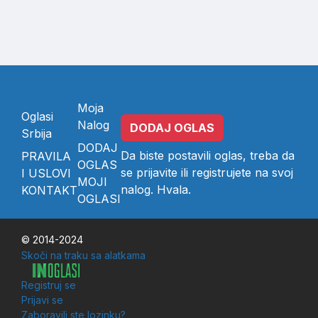
Moja
Oglasi
Nalog
DODAJ OGLAS
Srbija
DODAJ
Da biste postavili oglas, treba da
PRAVILA
OGLAS
se
prijavite
ili
registrujete
na svoj
I USLOVI
MOJI
nalog. Hvala.
KONTAKT
OGLASI
© 2014-2024
Skoči na traku sa alatkama
Registruj se
Prijavi se
Zaboravili ste lozinku?