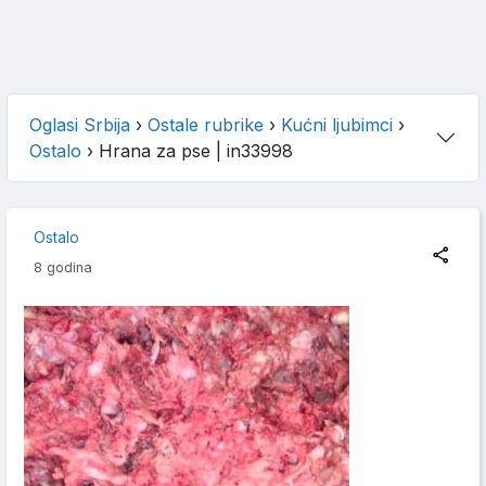
Oglasi Srbija
›
Ostale rubrike
›
Kućni ljubimci
›
Ostalo
›
Hrana za pse
| in33998
Ostalo
8 godina