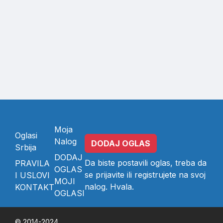
Moja
Oglasi
Nalog
DODAJ OGLAS
Srbija
DODAJ
Da biste postavili oglas, treba da
PRAVILA
OGLAS
se
prijavite
ili
registrujete
na svoj
I USLOVI
MOJI
nalog. Hvala.
KONTAKT
OGLASI
© 2014-2024