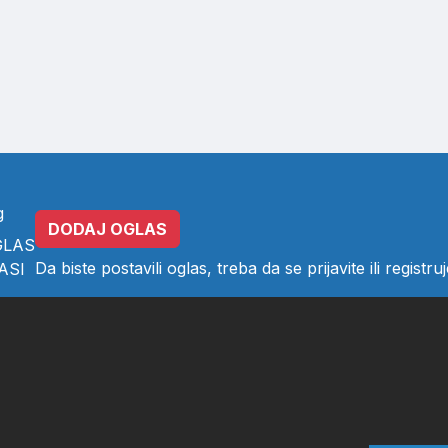
g
DODAJ OGLAS
GLAS
Da biste postavili oglas, treba da se
prijavite
ili
registruj
ASI