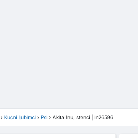
›
Kućni ljubimci
›
Psi
›
Akita Inu, stenci
| in26586