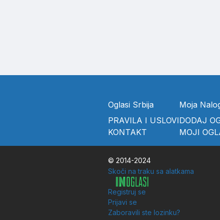
Oglasi Srbija
Moja Nalo
PRAVILA I USLOVI
DODAJ O
KONTAKT
MOJI OGL
© 2014-2024
Skoči na traku sa alatkama
Registruj se
Prijavi se
Zaboravili ste lozinku?