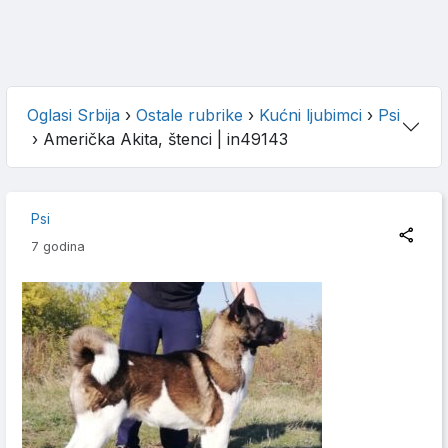
Oglasi Srbija
›
Ostale rubrike
›
Kućni ljubimci
›
Psi
›
Američka Akita, štenci
| in49143
Psi
7 godina