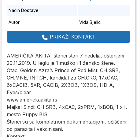
Način Dostave
Autor
Vida Bjelic
PRIKAŽI KONTAKT
AMERIČKA AKITA, štenci stari 7 nedelja, oštenjeni
20.11.2019. U leglu je 1 muško i 1 žensko štene.
Otac: Golden Azra’s Prince of Red Mist: CH.SRB,
CH.MNE, INT.CH, kandidat za CH.CRO, 17xCAC,
6xCACIB, 5XR, CACIB, 2XBOB, 1XBOS, HD-A,
Eyes/clear
www.americkaakita.rs
Majka: Sindi: CH.SRB, 4xCAC, 2xPRM, 1xBOB, 1 x I.
mesto Puppy BIS
Štenci su sa kompletnom dokumentacijom, očišćeni
od parazita i vakcinisani.
Kontakt: