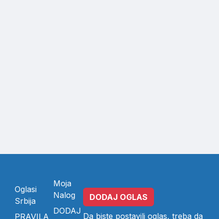
Moja
Oglasi
Nalog
DODAJ OGLAS
Srbija
DODAJ
Da biste postavili oglas, treba da
PRAVILA