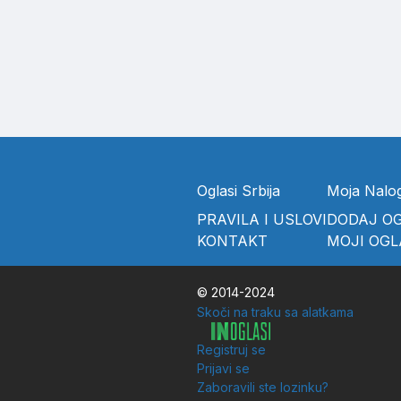
Oglasi Srbija
Moja Nalo
PRAVILA I USLOVI
DODAJ O
KONTAKT
MOJI OGL
© 2014-2024
Skoči na traku sa alatkama
Registruj se
Prijavi se
Zaboravili ste lozinku?