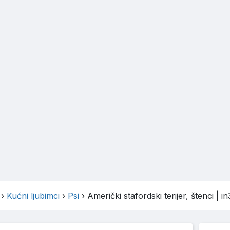
›
Kućni ljubimci
›
Psi
›
Američki stafordski terijer, štenci
| i