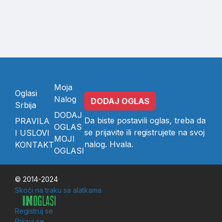
Moja
Oglasi
Nalog
DODAJ OGLAS
Srbija
DODAJ
Da biste postavili oglas, treba da
PRAVILA
OGLAS
se
prijavite
ili
registrujete
na svoj
I USLOVI
MOJI
nalog. Hvala.
KONTAKT
OGLASI
© 2014-2024
Skoči na traku sa alatkama
Registruj se
Prijavi se