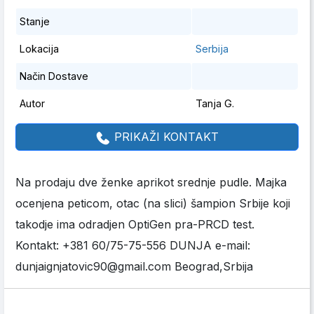
Stanje
Lokacija
Serbija
Način Dostave
Autor
Tanja G.
PRIKAŽI KONTAKT
Na prodaju dve ženke aprikot srednje pudle. Majka
ocenjena peticom, otac (na slici) šampion Srbije koji
takodje ima odradjen OptiGen pra-PRCD test.
Kontakt: +381 60/75-75-556 DUNJA e-mail:
dunjaignjatovic90@gmail.com Beograd,Srbija