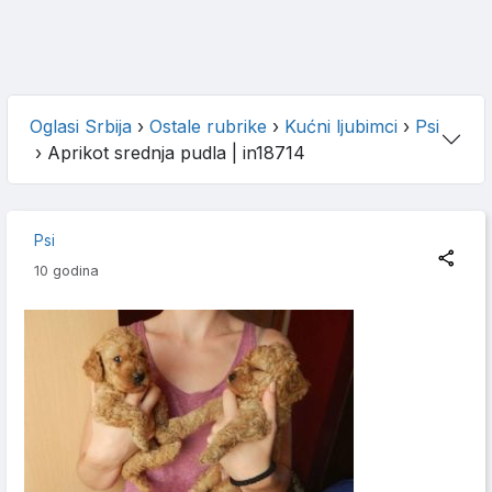
Oglasi Srbija
›
Ostale rubrike
›
Kućni ljubimci
›
Psi
›
Aprikot srednja pudla
| in18714
Psi
10 godina