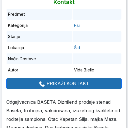
Kontakt
Predmet
Kategorija
Psi
Stanje
Lokacija
Šid
Način Dostave
Autor
Vida Bjelic
PRIKAŽI KONTAKT
Odgajivacnica BASETA Diznilend prodaje stenad
Baseta, trobojna, vakcinisana, izuzetnog kvaliteta od
roditelja sampiona. Otac Kapetan Silja, majka Maza.
Moguca dostava. Dva trobojna muzjaka Baseta