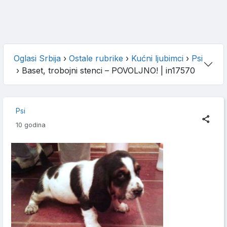
Oglasi Srbija
›
Ostale rubrike
›
Kućni ljubimci
›
Psi
›
Baset, trobojni stenci – POVOLJNO!
| in17570
Psi
10 godina