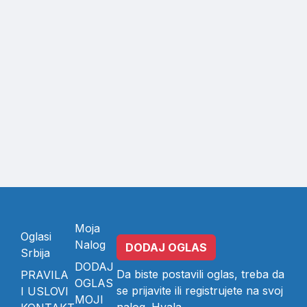
Moja
Oglasi
Nalog
DODAJ OGLAS
Srbija
DODAJ
Da biste postavili oglas, treba da
PRAVILA
OGLAS
se
prijavite
ili
registrujete
na svoj
I USLOVI
MOJI
nalog. Hvala.