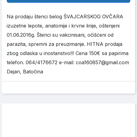
Na prodaju štenci belog ŠVAJCARSKOG OVČARA
izuzetne lepote, anatomije i krvne linije, oštenjeni
01.06.2016g. Štenci su vakcinisani, očišćeni od
parazita, spremni za preuzimanje. HITNA prodaja
zbog odlaska u inostanstvo!!! Cena 150€ sa papirima
telefon. 064/4176672 e-mail: coa160857@gmail.com
Dejan, Batočina