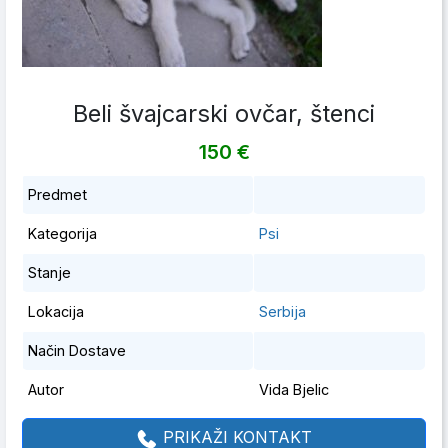
Beli švajcarski ovčar, štenci
150 €
Predmet
Kategorija
Psi
Stanje
Lokacija
Serbija
Način Dostave
Autor
Vida Bjelic
PRIKAŽI KONTAKT