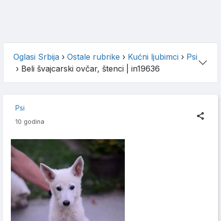
Oglasi Srbija
›
Ostale rubrike
›
Kućni ljubimci
›
Psi
›
Beli švajcarski ovčar, štenci
| in19636
Psi
10 godina